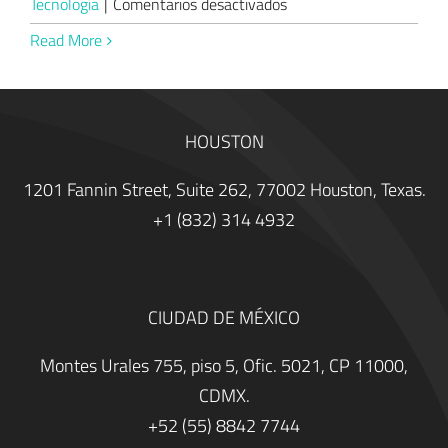
en
Tecnología
|
Comentarios desactivados
La
Read More
importancia
de
la
medición
HOUSTON
multi-
1201 Fannin Street, Suite 262, 77002 Houston, Texas.
escala
+1 (832) 314 4932
CIUDAD DE MÉXICO
Montes Urales 755, piso 5, Ofic. 5021, CP 11000,
CDMX.
+52 (55) 8842 7744