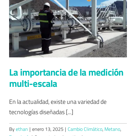
Contacto
La importancia de la medición
multi-escala
En la actualidad, existe una variedad de
tecnologías diseñadas [...]
By
ethan
|
enero 13, 2025
|
Cambio Climático
,
Metano
,